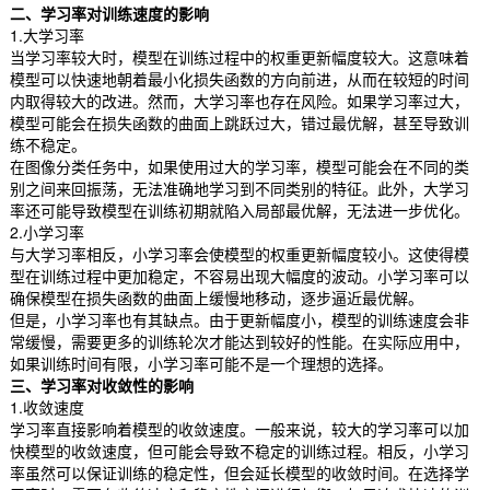
二、学习率对训练速度的影响
1.大学习率
当学习率较大时，模型在训练过程中的权重更新幅度较大。这意味着
模型可以快速地朝着最小化损失函数的方向前进，从而在较短的时间
内取得较大的改进。然而，大学习率也存在风险。如果学习率过大，
模型可能会在损失函数的曲面上跳跃过大，错过最优解，甚至导致训
练不稳定。
在图像分类任务中，如果使用过大的学习率，模型可能会在不同的类
别之间来回振荡，无法准确地学习到不同类别的特征。此外，大学习
率还可能导致模型在训练初期就陷入局部最优解，无法进一步优化。
2.小学习率
与大学习率相反，小学习率会使模型的权重更新幅度较小。这使得模
型在训练过程中更加稳定，不容易出现大幅度的波动。小学习率可以
确保模型在损失函数的曲面上缓慢地移动，逐步逼近最优解。
但是，小学习率也有其缺点。由于更新幅度小，模型的训练速度会非
常缓慢，需要更多的训练轮次才能达到较好的性能。在实际应用中，
如果训练时间有限，小学习率可能不是一个理想的选择。
三、学习率对收敛性的影响
1.收敛速度
学习率直接影响着模型的收敛速度。一般来说，较大的学习率可以加
快模型的收敛速度，但可能会导致不稳定的训练过程。相反，小学习
率虽然可以保证训练的稳定性，但会延长模型的收敛时间。在选择学