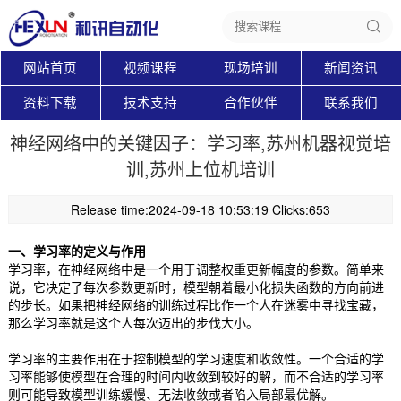
网站首页
视频课程
现场培训
新闻资讯
资料下载
技术支持
合作伙伴
联系我们
神经网络中的关键因子：学习率,苏州机器视觉培
训,苏州上位机培训
Release time:2024-09-18 10:53:19 Clicks:653
一、学习率的定义与作用
学习率，在神经网络中是一个用于调整权重更新幅度的参数。简单来
说，它决定了每次参数更新时，模型朝着最小化损失函数的方向前进
的步长。如果把神经网络的训练过程比作一个人在迷雾中寻找宝藏，
那么学习率就是这个人每次迈出的步伐大小。
学习率的主要作用在于控制模型的学习速度和收敛性。一个合适的学
习率能够使模型在合理的时间内收敛到较好的解，而不合适的学习率
则可能导致模型训练缓慢、无法收敛或者陷入局部最优解。