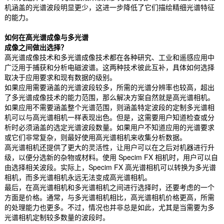
机涵盖的光谱波段明显更少，这进一步降低了它们描绘精细光谱特征
的能力。
如何在高光谱成像与多光谱
成像之间做出选择？
高光谱成像技术和多光谱成像技术都在各种研究、工业和遥感应用中
广泛用于捕获和分析电磁波谱。这两种技术彼此互补，具体如何选择
取决于应用要求和现有数据的级别。
如果应用需要涵盖的光谱波段较多，所需的光谱分辨率也较高，超出
了多光谱成像技术的能力范围，那么解决方案自然就是高光谱相机。
如果应用不需要涵盖整个光谱范围，则涵盖特定波段的定制多光谱相
机可以与高光谱相机一样表现出色。但是，这需要用户知道检查或分
析时必须涵盖的选定光谱波段数量。如果用户不知道应用的光谱要求
或它们非常复杂，则最好使用高光谱相机来收集分析数据。
高光谱相机还提供了更大的灵活性，让用户可以在之后对机器进行升
级，以便分选新的杂物或材料。使用 Specim FX 相机时，用户可以自
由选择相关波段。实际上，Specim FX 高光谱相机可以转换为多光谱
相机，而多光谱相机永远无法变成高光谱相机。
最后，在高光谱相机和多光谱相机之间进行选择时，还要考虑的一个
方面是价格。通常，与多光谱相机相比，高光谱相机价格更高，所需
的处理能力也更多。不过，情况也并非总是如此，尤其是当需要为多
光谱相机定制较多数量的波段时。