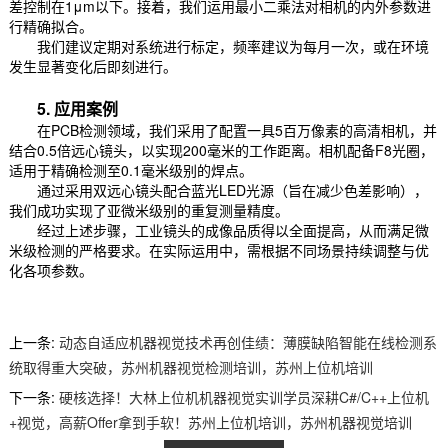
差控制在1μm以下。接着，我们运用最小二乘法对相机的内外参数进
行精确拟合。
我们建议定期对系统进行标定，频率建议为每月一次，或在环境
发生显著变化后即刻进行。
5. 应用案例
在PCB检测领域，我们采用了配置一具5百万像素的高清相机，并
结合0.5倍远心镜头，以实现200毫米的工作距离。相机配备F8光圈，
适用于精确检测至0.1毫米级别的焊点。
通过采用双远心镜头配合蓝光LED光源（旨在减少色差影响），
我们成功实现了亚微米级别的重复测量精度。
经过上述步骤，工业镜头的成像品质得以全面提高，从而满足微
米级检测的严格要求。在实际运用中，需根据不同场景持续调整与优
化各项参数。
上一条:
动态自适应机器视觉技术再创佳绩：薄膜缺陷智能在线检测系
统取得重大突破，苏州机器视觉检测培训，苏州上位机培训
下一条:
硬核选择！大林上位机机器视觉实训学员深耕C#/C++上位机
+视觉，高薪Offer拿到手软！苏州上位机培训，苏州机器视觉培训