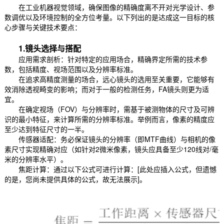
在工业机器视觉领域，确保图像的精确度离不开对光学设计、参
数调优以及环境控制的全方位考量。以下列出的是达成这一目标的核
心步骤与关键技术要点：
1.镜头选择与搭配
应用需求剖析：针对特定的应用场合，精确界定所需的技术参
数，包括精度、视场范围以及分辨率标准。
在追求高精度测量的场合，远心镜头的选用至关重要，它能够有
效消除透视畸变的影响；而对于一般的检测任务，FA镜头则更为适
宜。
在确定视场（FOV）与分辨率时，需基于被测物体的尺寸及可辨
识的最小特征，来计算所需的分辨率标准。举例而言，像素的精度应
至少达到特征尺寸的一半。
传感器适配：务必保证镜头的分辨率（即MTF曲线）与相机的像
素尺寸实现精确对应（如针对2微米像素，镜头应具备至少120线对/毫
米的分辨率水平）。
焦距计算：通过以下公式可进行计算：[此处应插入公式，但遗憾
的是，您尚未提供具体的公式，故无法展示]。