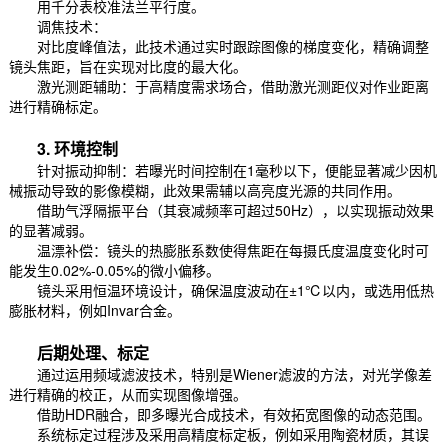
用千分表校准法兰平行度。
调焦技术：
对比度峰值法，此技术通过实时跟踪图像的梯度变化，精确调整
镜头焦距，旨在实现对比度的最大化。
激光测距辅助：于高精度需求场合，借助激光测距仪对作业距离
进行精确标定。
3. 环境控制
针对振动抑制：若曝光时间控制在1毫秒以下，便能显著减少因机
械振动导致的影像模糊，此效果需辅以高亮度光源的共同作用。
借助气浮隔振平台（其衰减频率可超过50Hz），以实现振动效果
的显著减弱。
温漂补偿：镜头的热膨胀系数使得焦距在每摄氏度温度变化时可
能发生0.02%-0.05%的微小偏移。
镜头采用恒温环境设计，确保温度波动在±1℃以内，或选用低热
膨胀材料，例如Invar合金。
后期处理、标定
通过运用频域滤波技术，特别是Wiener滤波的方法，对光学像差
进行精确的校正，从而实现图像增强。
借助HDR融合，即多曝光合成技术，有效拓宽图像的动态范围。
系统标定过程涉及采用高精度标定板，例如采用陶瓷材质，其误