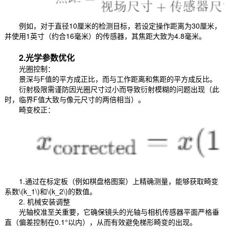
例如，对于直径10厘米的检测目标，若设定操作距离为30厘米，
并使用1英寸（约合16毫米）的传感器，其焦距大致为4.8毫米。
2.光学参数优化
光圈控制：
景深与F值的平方成正比，而与工作距离和焦距的平方成反比。
衍射极限需谨防因光圈尺寸过小而导致衍射模糊的问题出现（此
时，临界F值大致与像元尺寸的两倍相当）。
畸变校正：
1.通过在标定板（例如棋盘格图案）上精确测量，能够获取畸变
系数\(k_1\)和\(k_2\)的数值。
2. 机械安装调整
光轴校准至关重要，它确保镜头的光轴与相机传感器平面严格垂
直（偏差控制在0.1°以内），从而有效避免梯形畸变的出现。