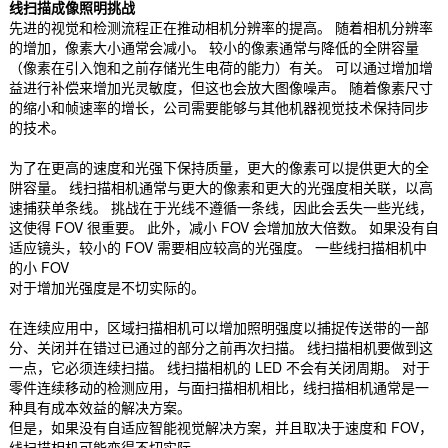
线扫描成像照明挑战
先进的视觉和检测流程正在推动相机分辨率的提高。 随着相机分辨率
的增加，像素大小通常会减小。 较小的像素通常与降低的全阱容量
（像素在引入饱和之前存储光生电荷的能力）有关。 可以通过增加增
益进行补偿来增加光灵敏度，但这也会放大图像噪声。 随着像素尺寸
的缩小和帧速率的增长，公司需要能够与其他机器视觉技术保持同步
的技术。
为了在更高的速度和光强下保持质量，更大的像素可以提供更大的全
阱容量。 线扫描相机通常与更大的像素和更大的光强度相关联，以高
速捕获单条线。 挑战在于光线不遵循一条线，因此会丢失一些光线，
这使得 FOV 很重要。 此外，减小 FOV 会增加放大倍数。 如果没有自
适应镜头，较小的 FOV 需要相应较高的光强度。 一些线扫描相机中
的小 FOV
对于增加光强度是不切实际的。
在连续应用中，区域扫描相机可以增加照明强度以捕捉传送带的一部
分、关闭并在错过已通过的部分之前再次扫描。 线扫描相机要做到这
一点，它必须连续扫描。 线扫描相机的 LED 不会有关闭周期。 对于
零件连续移动的检测应用，与面扫描相机相比，线扫描相机通常是一
种具有成本效益的解决方案。
但是，如果没有自适应智能视觉解决方案，并且取决于速度和 FOV，
线扫描相机可能变得不切实际。