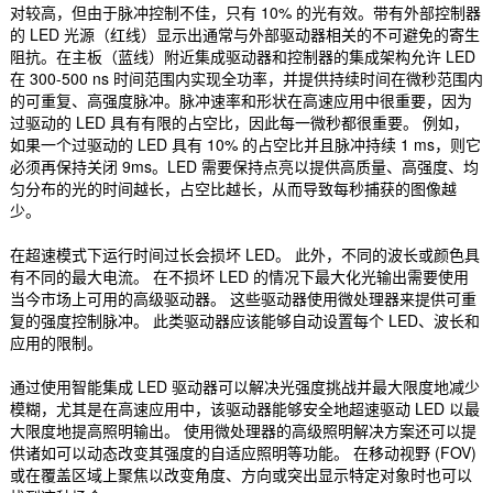
对较高，但由于脉冲控制不佳，只有 10% 的光有效。带有外部控制器
的 LED 光源（红线）显示出通常与外部驱动器相关的不可避免的寄生
阻抗。在主板（蓝线）附近集成驱动器和控制器的集成架构允许 LED
在 300-500 ns 时间范围内实现全功率，并提供持续时间在微秒范围内
的可重复、高强度脉冲。脉冲速率和形状在高速应用中很重要，因为
过驱动的 LED 具有有限的占空比，因此每一微秒都很重要。 例如，
如果一个过驱动的 LED 具有 10% 的占空比并且脉冲持续 1 ms，则它
必须再保持关闭 9ms。LED 需要保持点亮以提供高质量、高强度、均
匀分布的光的时间越长，占空比越长，从而导致每秒捕获的图像越
少。
在超速模式下运行时间过长会损坏 LED。 此外，不同的波长或颜色具
有不同的最大电流。 在不损坏 LED 的情况下最大化光输出需要使用
当今市场上可用的高级驱动器。 这些驱动器使用微处理器来提供可重
复的强度控制脉冲。 此类驱动器应该能够自动设置每个 LED、波长和
应用的限制。
通过使用智能集成 LED 驱动器可以解决光强度挑战并最大限度地减少
模糊，尤其是在高速应用中，该驱动器能够安全地超速驱动 LED 以最
大限度地提高照明输出。 使用微处理器的高级照明解决方案还可以提
供诸如可以动态改变其强度的自适应照明等功能。 在移动视野 (FOV)
或在覆盖区域上聚焦以改变角度、方向或突出显示特定对象时也可以